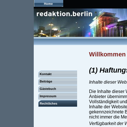
Home
Willkommen b
(1) Haftun
Kontakt
Beiträge
Inhalte dieser Web
Gästebuch
Die Inhalte dieser 
Anbieter übernimmt
Impressum
Vollständigkeit und
Rechtliches
Inhalte der Websit
gekennzeichnete B
nicht immer die Me
Verfügbarkeit der 